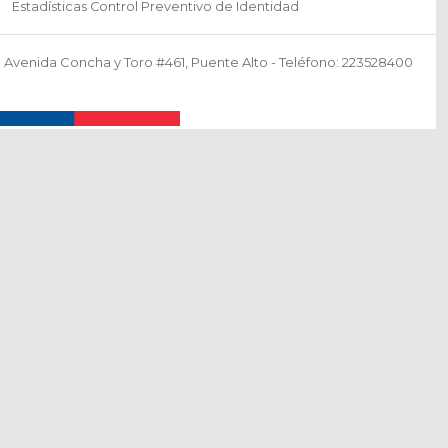
Departamento de Acción Social (DAS)
Fondo Social Presidente de la República
Compromisos de Gestión Institucional
Documentos del Ministerio del Interior
Estadísticas Control Preventivo de Identidad
Avenida Concha y Toro #461, Puente Alto - Teléfono: 223528400