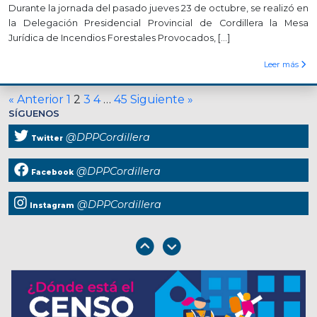
Durante la jornada del pasado jueves 23 de octubre, se realizó en
la Delegación Presidencial Provincial de Cordillera la Mesa
Jurídica de Incendios Forestales Provocados, […]
Leer más
« Anterior
1
2
3
4
…
45
Siguiente »
SÍGUENOS
@DPPCordillera
Twitter
@DPPCordillera
Facebook
@DPPCordillera
Instagram